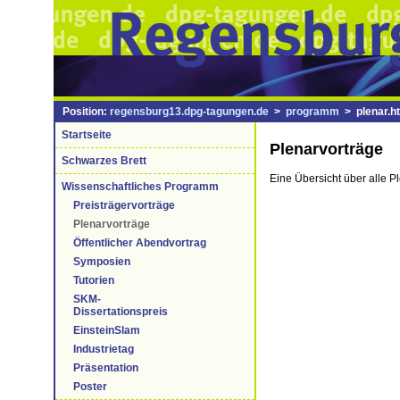
Position:
regensburg13.dpg-tagungen.de
>
programm
> plenar.h
Startseite
Plenarvorträge
Schwarzes Brett
Eine Übersicht über alle P
Wissenschaftliches Programm
Preisträgervorträge
Plenarvorträge
Öffentlicher Abendvortrag
Symposien
Tutorien
SKM-
Dissertationspreis
EinsteinSlam
Industrietag
Präsentation
Poster