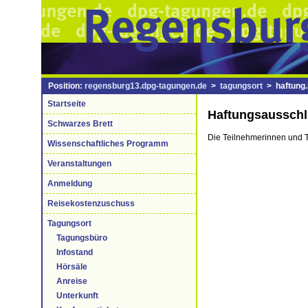
Position:
regensburg13.dpg-tagungen.de
>
tagungsort
> haftung.
Startseite
Haftungsaussch
Schwarzes Brett
Die Teilnehmerinnen und 
Wissenschaftliches Programm
Veranstaltungen
Anmeldung
Reisekostenzuschuss
Tagungsort
Tagungsbüro
Infostand
Hörsäle
Anreise
Unterkunft